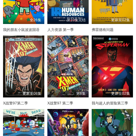
全26集
第10集完结
更新至02集
我的朋友小鼠波波国语
人力资源 第一季
弗雷德有问题
更新至08集
第8集
更新至02集
X战警97第二季
X战警97 第二季
我与超人的冒险第三季