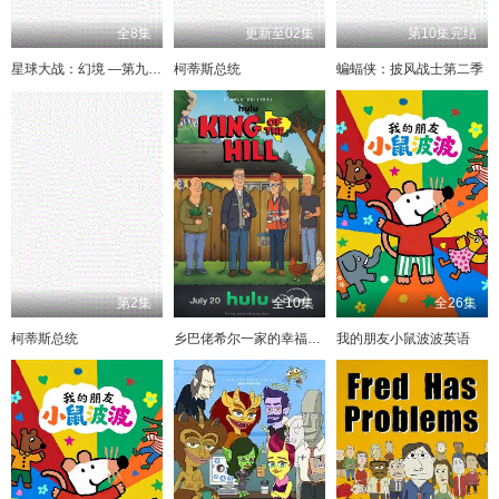
全8集
更新至02集
第10集完结
星球大战：幻境 —第九个绝地武士
柯蒂斯总统
蝙蝠侠：披风战士第二季
第2集
全10集
全26集
柯蒂斯总统
乡巴佬希尔一家的幸福生活第十五季
我的朋友小鼠波波英语